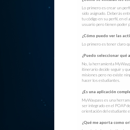
Lo primero es crear un perf
sido asignado. Deberás entr
tu código en su perfil, en e
usuario pero tienen poder 
¿Cómo puedo ver las acti
Lo primero es tener claro q
¿Puedo seleccionar qué 
No, la herramienta MyWaypas
itinerario decide seguir y 
misiones pero no existe nin
hacer los estudiantes.
¿Es una aplicación compl
MyWaypass es una herramien
ser integrado en el POAP de
orientación del estudiante 
¿Qué me aporta como ori