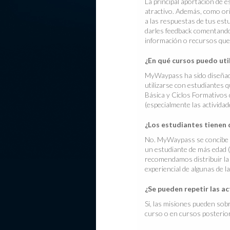
La principal aportación de e
atractivo. Además, como ori
a las respuestas de tus est
darles feedback comentando 
información o recursos que
¿En qué cursos puedo ut
MyWaypass ha sido diseñado
utilizarse con estudiantes 
Básica y Ciclos Formativos 
(especialmente las activida
¿Los estudiantes tienen 
No. MyWaypass se concibe c
un estudiante de más edad (
recomendamos distribuir la
experiencial de algunas de l
¿Se pueden repetir las a
Si, las misiones pueden sob
curso o en cursos posterio