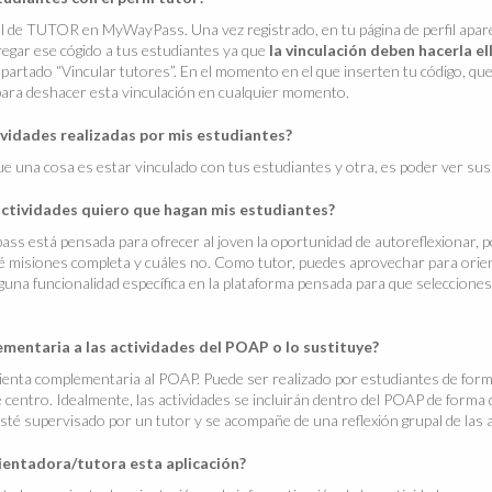
il de TUTOR en MyWayPass. Una vez registrado, en tu página de perfil apar
egar ese cógido a tus estudiantes ya que
la vinculación deben hacerla el
l apartado “Vincular tutores”. En el momento en el que inserten tu código, q
para deshacer esta vinculación en cualquier momento.
vidades realizadas por mis estudiantes?
ue una cosa es estar vinculado con tus estudiantes y otra, es poder ver sus 
actividades quiero que hagan mis estudiantes?
s está pensada para ofrecer al joven la oportunidad de autoreflexionar, po
qué misiones completa y cuáles no. Como tutor, puedes aprovechar para orie
guna funcionalidad específica en la plataforma pensada para que seleccione
ementaria a las actividades del POAP o lo sustituye?
ta complementaria al POAP. Puede ser realizado por estudiantes de form
 centro. Idealmente, las actividades se incluirán dentro del POAP de forma 
esté supervisado por un tutor y se acompañe de una reflexión grupal de las a
entadora/tutora esta aplicación?