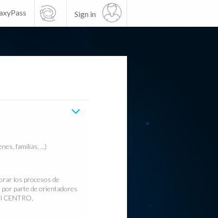
axyPass
Sign in
s, familias, ...)
jorar los procesos de
o por parte de orientadores
rfil CENTRO.