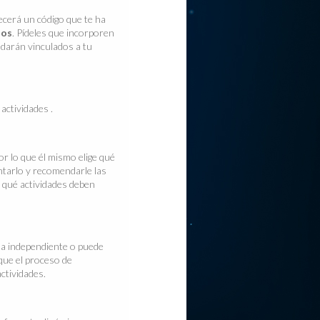
ecerá un código que te ha
los
. Pídeles que incorporen
uedarán vinculados a tu
actividades .
r lo que él mismo elige qué
ntarlo y recomendarle las
s qué actividades deben
a independiente o puede
que el proceso de
ctividades.