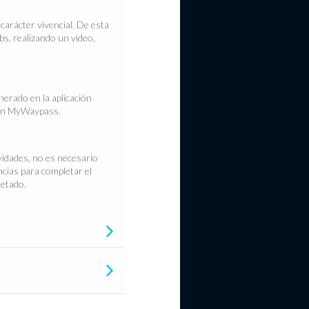
arácter vivencial. De esta
s, realizando un video,
nerado en la aplicación
e en MyWaypass.
vidades, no es necesario
ncias para completar el
letado.