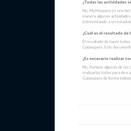
¿Todas las actividades 
No, MyWaypass es una herram
manera algunas actividades 
entrevistando a un estudiant
¿Cuál es el resultado de 
El resultado de hacer todas
Galaxypass. Este documento
¿Es necesario realizar t
No. Aunque algunas de las c
realizarlas todas para desca
Galaxypass de forma indepe