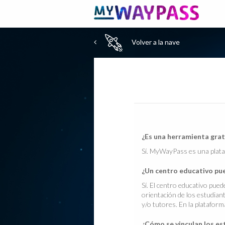
Volver a la nave
¿Es una herramienta grat
Sí. MyWayPass es una platafo
¿Un centro educativo pue
Sí. El centro educativo pued
orientación de los estudian
y/o tutores. En la plataform
¿Cómo se vinculan los est