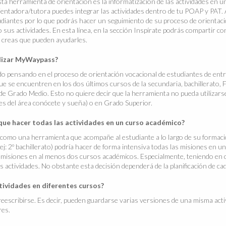
sta herramienta de orientación es la informatización de las actividades en 
entadora/tutora puedes integrar las actividades dentro de tu POAP y PAT. A
udiantes por lo que podrás hacer un seguimiento de su proceso de orientaci
sus actividades. En esta línea, en la sección Inspírate podrás compartir co
 creas que pueden ayudarles.
ilizar MyWaypass?
 pensando en el proceso de orientación vocacional de estudiantes de entr
que se encuentren en los dos últimos cursos de la secundaria, bachillerato,
de Grado Medio. Esto no quiere decir que la herramienta no pueda utilizars
des del área conócete y sueña) o en Grado Superior.
que hacer todas las actividades en un curso académico?
omo una herramienta que acompañe al estudiante a lo largo de su formaci
ej: 2º bachillerato) podría hacer de forma intensiva todas las misiones en u
 misiones en al menos dos cursos académicos. Especialmente, teniendo en c
as actividades. No obstante esta decisión dependerá de la planificación de cad
ctividades en diferentes cursos?
reescribirse. Es decir, pueden guardarse varias versiones de una misma acti
res.