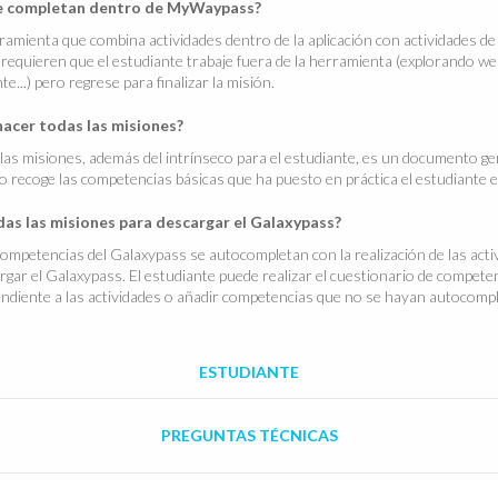
se completan dentro de MyWaypass?
ienta que combina actividades dentro de la aplicación con actividades de c
requieren que el estudiante trabaje fuera de la herramienta (explorando web
e...) pero regrese para finalizar la misión.
hacer todas las misiones?
 las misiones, además del intrínseco para el estudiante, es un documento ge
 recoge las competencias básicas que ha puesto en práctica el estudiant
odas las misiones para descargar el Galaxypass?
ompetencias del Galaxypass se autocompletan con la realización de las acti
rgar el Galaxypass. El estudiante puede realizar el cuestionario de compete
ndiente a las actividades o añadir competencias que no se hayan autocomp
ESTUDIANTE
PREGUNTAS TÉCNICAS