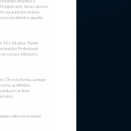
un formato dinámico y
l registrarte, tienes acceso
ón vocacional e incluso
n tus estudiantes aquella
e 14 y 18 años. Puede
 Formación Profesional
e en cursos inferiores
ón. De esta forma, aunque
n curso académico,
uenta el carácter
a tutor.
vidad o bien en el mismo