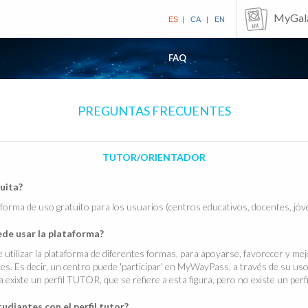
MyGal
ES
|
CA
|
EN
FAQ
PREGUNTAS FRECUENTES
TUTOR/ORIENTADOR
uita?
rma de uso gratuito para los usuarios (centros educativos, docentes, jóvene
de usar la plataforma?
e utilizar la plataforma de diferentes formas, para apoyarse, favorecer y me
tes. Es decir, un centro puede 'participar' en MyWayPass, a través de su us
a exixte un perfil TUTOR, que se refiere a esta figura, pero no existe un pe
udiantes con el perfil tutor?