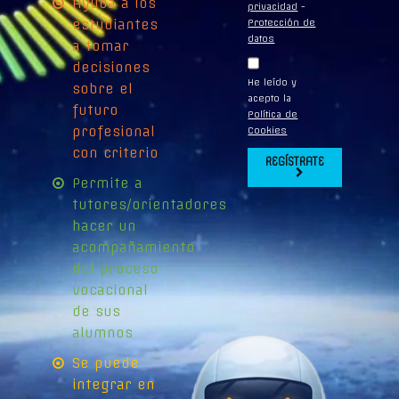
Ayuda a los
privacidad
-
estudiantes
Protección de
datos
a tomar
decisiones
He leído y
sobre el
acepto la
futuro
Política de
profesional
Cookies
con criterio
REGÍSTRATE
Permite a
tutores/orientadores
hacer un
acompañamiento
del proceso
vocacional
de sus
alumnos
Se puede
integrar en