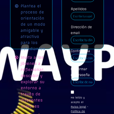
Plantea el
Apellidos
proceso de
orientación
de un modo
Dirección de
amigable y
email
atractivo
para los
estudiantes
Contraseña
Invita a los
jóvenes a
Confirmar
reflexionar,
contraseña
descubir y
explorar su
entorno a
través de
He leído y
diferentes
acepto el
misiones
Aviso legal
-
Política de