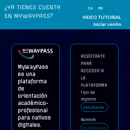
¿YA TIENES CUENTA
ES
CA
EN
EN MYWAYPASS?
VIDEO TUTORIAL
Iniciar sesión
REGÍSTRATE
PARA
MyWayPass
ACCEDER A
es una
LA
plataforma
PLATAFORMA
de
Tipo de
orientación
registro
académico-
profesional
para nativos
Nombre
digitales.